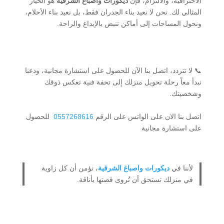
الاحترافية، والالتزام، فإن
ديكورات واصباغ الشرقية
هو الخيار
المثالي لك. نحن لا نعيد بناء الجدران فقط، بل نعيد بناء الأحلام،
ونحول المساحات إلى أماكن تنبض بالإبداع والراحة.
📞 لا تتردد، اتصل بنا الآن للحصول على استشارة مجانية، ودعنا
نبدأ معاً رحلة تحويل منزلك إلى تحفة فنية تعكس ذوقك
وشخصيتك.
اتصل بنا الان على الواتس على الرقم
0557268616
للحصول
على استشارة مجانية
لأننا في
ديكورات واصباغ الشرقية
، نؤمن أن كل زاوية
في منزلك تستحق أن تُروى قصتها بأناقة.