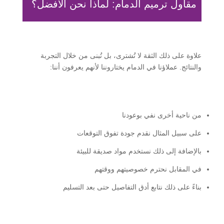
مقاول ترميم الدمام: لماذا نحن الأفضل؟
علاوة على ذلك الثقة لا تُشترى، بل تُبنى من خلال التجربة
والنتائج. عملاؤنا في الدمام يختاروننا لأنهم يعرفون أننا:
من ناحية أخرى نفي بوعودنا
على سبيل المثال نقدم جودة تفوق التوقعات
بالإضافة إلى ذلك نستخدم مواد صديقة للبيئة
في المقابل نحترم خصوصيتهم ووقتهم
بناءً على ذلك نتابع أدق التفاصيل حتى بعد التسليم