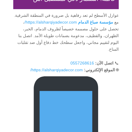
عوازل الأسطح لم تعد رفاهية بل ضرورة في المنطقة الشرقية.
مع
مؤسسة صباغ الدمام
https://alsharqiyadecor.com/
،
تحصل على حلول مصممة خصيصاً لظروف الدمام، الخبر،
الظهران، والقطيف، مدعومة بضمانات طويلة الأمد. اتصل بنا
اليوم لتقييم مجاني، واجعل سطحك خط دفاع أول ضد تقلبات
المناخ.
📞
اتصل الآن:
0557268616
🌐
الموقع الإلكتروني:
https://alsharqiyadecor.com/