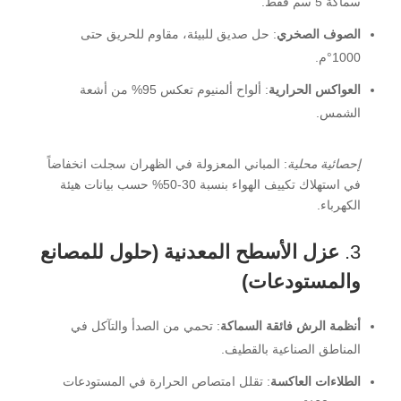
سماكة 5 سم فقط.
الصوف الصخري
: حل صديق للبيئة، مقاوم للحريق حتى
1000°م.
العواكس الحرارية
: ألواح ألمنيوم تعكس 95% من أشعة
الشمس.
إحصائية محلية
: المباني المعزولة في الظهران سجلت انخفاضاً
في استهلاك تكييف الهواء بنسبة 30-50% حسب بيانات هيئة
الكهرباء.
3.
عزل الأسطح المعدنية (حلول للمصانع
والمستودعات)
أنظمة الرش فائقة السماكة
: تحمي من الصدأ والتآكل في
المناطق الصناعية بالقطيف.
الطلاءات العاكسة
: تقلل امتصاص الحرارة في المستودعات