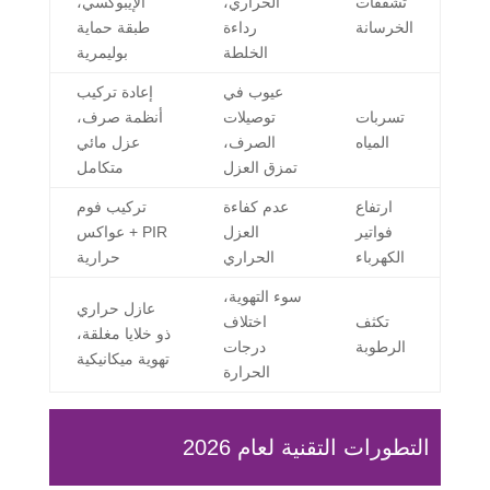
تشققات
الحراري،
الإيبوكسي،
الخرسانة
رداءة
طبقة حماية
الخلطة
بوليمرية
عيوب في
إعادة تركيب
تسربات
توصيلات
أنظمة صرف،
المياه
الصرف،
عزل مائي
تمزق العزل
متكامل
ارتفاع
عدم كفاءة
تركيب فوم
فواتير
العزل
PIR + عواكس
الكهرباء
الحراري
حرارية
سوء التهوية،
عازل حراري
تكثف
اختلاف
ذو خلايا مغلقة،
الرطوبة
درجات
تهوية ميكانيكية
الحرارة
التطورات التقنية لعام 2026