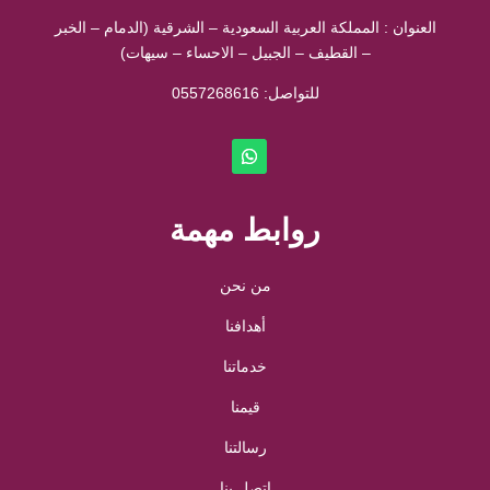
العنوان : المملكة العربية السعودية – الشرقية (الدمام – الخبر
– القطيف – الجبيل – الاحساء – سيهات)
للتواصل: ⁦
0557268616
روابط مهمة
من نحن
أهدافنا
خدماتنا
قيمنا
رسالتنا
اتصل بنا