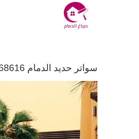
سواتر حديد الدمام 0557268616– الحماية والأناقة في آنٍ واحد