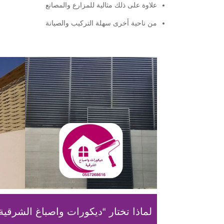
علاوة على ذلك مثالية للمزارع والمصانع
من ناحية أخرى سهلة التركيب والصيانة
لماذا تختار “ديكورات واصباغ الشرقية