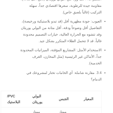
مقاومة جيدة للرطوبة، سعرها اقتصادي جداً، سهلة
التركيب (غالباً بلصق خاص).
العيوب:
جودة مظهرية أقل (قد تبدو بلاستيكية ورخيصة)،
التفاصيل أقل وضوحاً ودقة، أقل متانة من البولي يوريثان
وقد تتشوه مع الحرارة العالية، خيارات التصميم محدودة
غالباً، قد لا تتحمل الطلاء المتكرر بشكل جيد.
الاستخدام الأمثل:
المشاريع المؤقتة، الميزانيات المحدودة
جداً، الأماكن غير الرئيسية (مثل المخازن، الغرف
الخدمية).
3.4. مقارنة شاملة: أي الخامات تختار لمشروعك في
الدمام؟
البولي
PVC/
المعيار
الجبس
يوريثان
البلاستيك
ممتاز
ممتاز