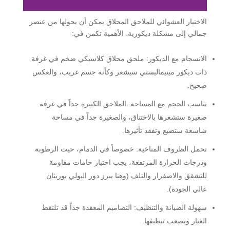
الاختيار العشوائي للملاحق المحلاق يمكن أن يحولها من عنصر
جمالي إلى مشكلة ديكورية. الأهمية تكمن في:
الانسجام مع الديكور:
ملحق محلاق كلاسيكي ضخم في غرفة
ذات ديكور مينيماليستي سيشعر وكأنه جسم غريب، والعكس
صحيح.
تناسب الحجم مع المساحة:
الملاحق الكبيرة جداً في غرفة
صغيرة ستشعرها بالاختناق، والصغيرة جداً في مساحة
شاسعة ستضيع وتفقد تأثيرها.
تحمل الظروف المناخية:
خصوصاً في الدمام، حيث الرطوبة
ودرجات الحرارة المرتفعة، يجب اختيار خامات مقاومة
للتشقق والاصفرار والتلف (وهنا يبرز دور البولي يوريثان
عالي الجودة).
سهولة الصيانة والتنظيف:
التصاميم المعقدة جداً قد تلتقط
الغبار وتصعب تنظيفها.