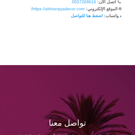
📞
اتصل الآن:
0557268616
🌐
الموقع الإلكتروني:
https://alsharqiyadecor.com/
واتساب:
اضغط هنا للتواصل
تواصل معنا