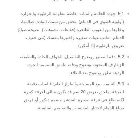
5.1. جودة الخامة والمتانة:
خاصة مقاومة الرطوبة والحرارة
(أولوية قصوى في الدمام). تحقق من سمك المادة، صلابتها،
وخلوها من العيوب الظاهرة (فقاعات، تشوهات).
نصيحة صباغ
الدمام:
اطلب عينات صغيرة واختبرها بنفسك (ثني خفيف،
تعريض للرطوبة إذا أمكن).
5.2. دقة التصنيع ووضوح التفاصيل:
الحواف الحادة والنظيفة،
الزخارف المنحوتة بوضوح ودقة، تناسق التصميم. الجودة
الرديئة تظهر بوضوح بعد الطلاء.
5.3. التناسب مع المساحة والطراز العام:
قياسات دقيقة
للغرفة. ملحق بعرض 20 سم قد يكون مثالي لغرفة كبيرة
لكنه طاغٍ في غرفة صغيرة. استشر مصمم ديكور أو فريق
صباغ الدمام لاختيار المقاسات والتصاميم المناسبة.