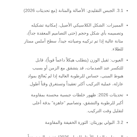
3.1. الجبس التقليدي: الأصالة والمتانة (مع تحديثات 2026)
المميزات:
الشكل الكلاسيكي الأصيل، إمكانية تشكيله
وتصميمه بأي شكل وحجم (حتى التصاميم المعقدة جداً)،
متانة عالية إذا تم تركيبه وصيانته جيداً، سطح أملس ممتاز
للطلاء.
العيوب:
ثقيل الوزن (يتطلب هيكلاً داعماً قوياً)، قابل
للتكسر عند الصدمات، قد يتشقق مع الزمن أو بسبب
هبوط المبنى، حساس للرطوبة العالية إذا لم يُعالج بمواد
عازلة، عملية التركيب أكثر تعقيداً وتستغرق وقتاً أطول.
تحديثات 2026:
ظهور خلطات جبسية محسنة بمقاومة
أكبر للرطوبة والتشقق، وتصاميم “جاهزة” بدقة أعلى
لتقليل وقت التركيب.
3.2. البولي يوريثان: الثورة الخفيفة والمقاومة