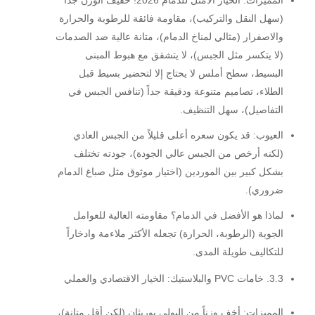
المميزات:
الخيار الأمثل للدمام 2026!
خفيف الوزن جداً
(سهل النقل والتركيب)، مقاومة فائقة للرطوبة والحرارة
والاصفرار (مثالي لمناخ الدمام)، متانة عالية ضد الصدمات
(لا يتكسر مثل الجبس)، لا يتشقق مع هبوط المبنى
البسيط، سطح أملس لا يحتاج إلا لتحضير بسيط قبل
الطلاء، تصاميم متنوعة ودقيقة جداً (تنافس الجبس في
التفاصيل)، سهل التنظيف.
العيوب:
قد يكون سعره أعلى قليلاً من الجبس العادي
(لكنه أرخص من الجبس عالي الجودة)، جودته تختلف
بشكل كبير بين الموردين (اختيار موثوق مثل صباغ الدمام
ضروري).
لماذا هو الأفضل في الدمام؟
مقاومته العالية للعوامل
الجوية (الرطوبة، الحرارة) تجعله الأكثر ملاءمة وادخاراً
للتكاليف طويلة المدى.
3.3. خامات PVC والبلاستيك: الخيار الاقتصادي والعملي
المميزات:
أخف وزناً من البولي يوريثان (لكن أقل متانة)،