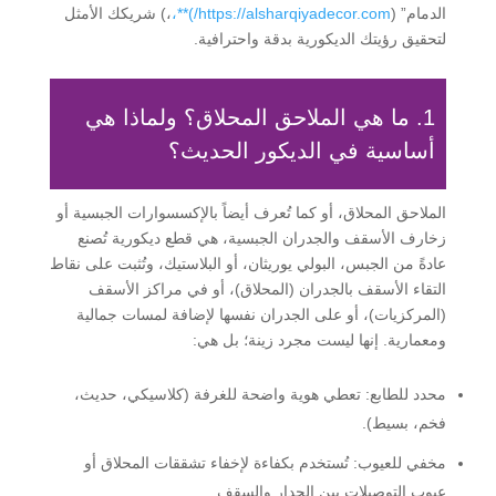
الدمام” (
https://alsharqiyadecor.com/)**،
،) شريكك الأمثل
لتحقيق رؤيتك الديكورية بدقة واحترافية.
1. ما هي الملاحق المحلاق؟ ولماذا هي
أساسية في الديكور الحديث؟
الملاحق المحلاق، أو كما تُعرف أيضاً بالإكسسوارات الجبسية أو
زخارف الأسقف والجدران الجبسية، هي قطع ديكورية تُصنع
عادةً من الجبس، البولي يوريثان، أو البلاستيك، وتُثبت على نقاط
التقاء الأسقف بالجدران (المحلاق)، أو في مراكز الأسقف
(المركزيات)، أو على الجدران نفسها لإضافة لمسات جمالية
ومعمارية. إنها ليست مجرد زينة؛ بل هي:
محدد للطابع:
تعطي هوية واضحة للغرفة (كلاسيكي، حديث،
فخم، بسيط).
مخفي للعيوب:
تُستخدم بكفاءة لإخفاء تشققات المحلاق أو
عيوب التوصيلات بين الجدار والسقف.