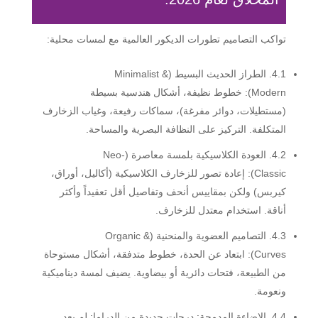
تواكب التصاميم تطورات الديكور العالمية مع لمسات محلية:
4.1. الطراز الحديث البسيط (Minimalist &
Modern):
خطوط نظيفة، أشكال هندسية بسيطة
(مستطيلات، دوائر مفرغة)، سماكات رفيعة، وغياب الزخارف
المتكلفة. التركيز على النظافة البصرية والمساحة.
4.2. العودة الكلاسيكية بلمسة معاصرة (Neo-
Classic):
إعادة تصور للزخارف الكلاسيكية (أكاليل، أوراق،
كيربس) ولكن بمقاييس أنحف وتفاصيل أقل تعقيداً وأكثر
أناقة. استخدام معتدل للزخارف.
4.3. التصاميم العضوية والمنحنية (Organic &
Curves):
ابتعاد عن الحدة، خطوط متدفقة، أشكال مستوحاة
من الطبيعة، فتحات دائرية أو بيضاوية. يضيف لمسة ديناميكية
ونعومة.
4.4. الإضاءة المدمجة: درجات جديدة من الدراما:
لم يعد