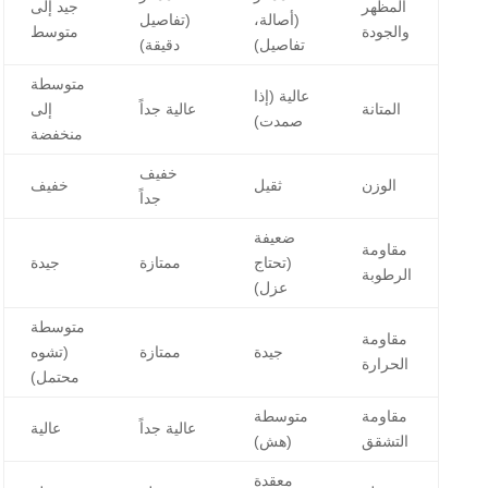
المظهر
جيد إلى
(أصالة،
(تفاصيل
والجودة
متوسط
تفاصيل)
دقيقة)
متوسطة
عالية (إذا
المتانة
عالية جداً
إلى
صمدت)
منخفضة
خفيف
الوزن
ثقيل
خفيف
جداً
ضعيفة
مقاومة
(تحتاج
ممتازة
جيدة
الرطوبة
عزل)
متوسطة
مقاومة
جيدة
ممتازة
(تشوه
الحرارة
محتمل)
مقاومة
متوسطة
عالية جداً
عالية
التشقق
(هش)
معقدة