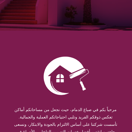
مرحباً بكم في صباغ الدمام، حيث نجعل من مساحاتكم أماكن
تعكس ذوقكم الفريد وتلبي احتياجاتكم العملية والجمالية.
تأسست شركتنا على أساس الالتزام بالجودة والابتكار، ونسعى
جاهدين لتقديم أفضل خدمات التصميم الداخلي والأصباغ في