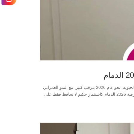
تتجه أنظار ملاك العقارات والمستثمرين في المنطقة الشرقية، وخاصة مدينة الدمام الحيوية، نحو عام 2026 بترقب كبير. مع النمو العمراني
المتسارع والتطورات الحضارية الطموحة، يبرزأفضل طرق الترميم و المباني في الشرقية 2026 الدمام كاستثمار حكيم لا يحافظ فقط على