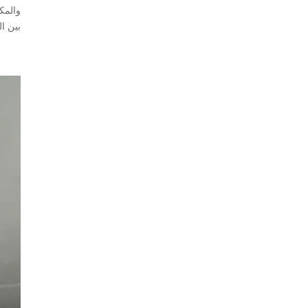
والمك
بين ال