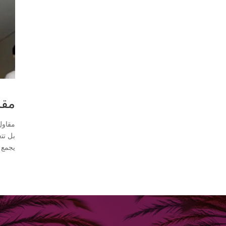
مقاول ت
بل تت
يجمع ب