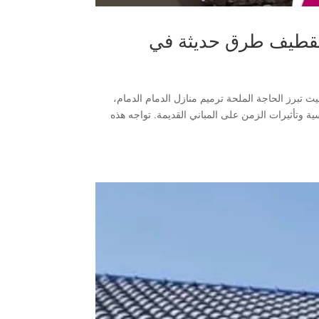
 القطيف طرق حديثة في
 الدمام، الخبر، الظهران، والقطيف تحولاً عمرانياً ملحوظاً في عام 2026، حيث تبرز الحاجة الملحة ترميم منازل الدمام الدمام،
202 بسبب العوامل المناخية القاسية وتأثيرات الزمن على المباني القديمة. تواجه هذه