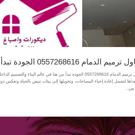
رميم الدمام 0557268616 الجودة تبدأ من هنا
مقاول ترميم الدمام 0557268616 الجودة تبدأ من هنا في عالم البن
عداها لتشمل إعادة إحياء المساحات، وتحويلها إلى بيئات تنبض بالحياة وتعكس ذ
ين...