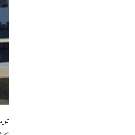
ترم
في عا