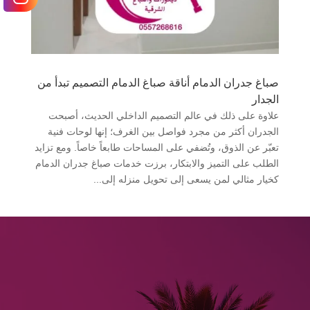
صباغ جدران الدمام أناقة صباغ الدمام التصميم تبدأ من
الجدار
علاوة على ذلك في عالم التصميم الداخلي الحديث، أصبحت
الجدران أكثر من مجرد فواصل بين الغرف؛ إنها لوحات فنية
تعبّر عن الذوق، وتُضفي على المساحات طابعاً خاصاً. ومع تزايد
الطلب على التميز والابتكار، برزت خدمات صباغ جدران الدمام
كخيار مثالي لمن يسعى إلى تحويل منزله إلى...