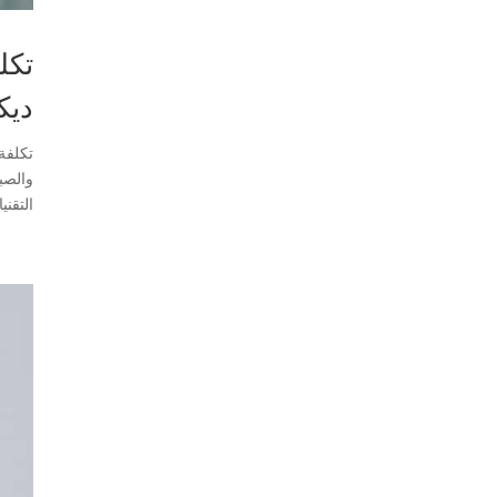
ديك
والصبا
التقني