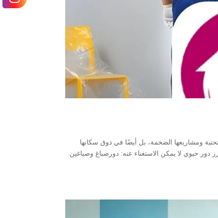
تحتية ومشاريعها الضخمة، بل أيضًا في ذوق سكانها
برز دور حيوي لا يمكن الاستغناء عنه: دورصباغ وصباغين