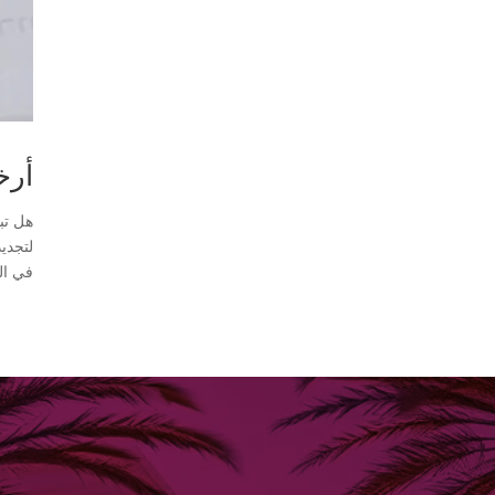
أرخ
هل تب
لتجدي
في الد