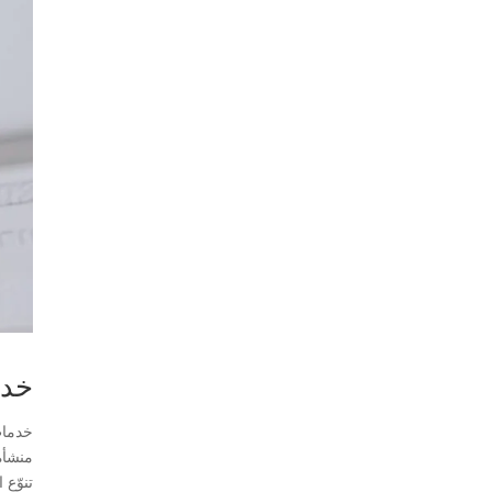
خدم
خدمات
منشأة
تنوّع 