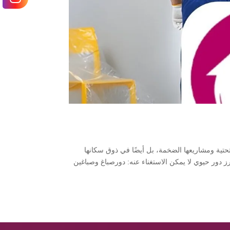
تحتية ومشاريعها الضخمة، بل أيضًا في ذوق سكانها
برز دور حيوي لا يمكن الاستغناء عنه: دورصباغ وصباغين