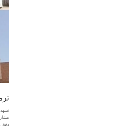
ترم
دقة...