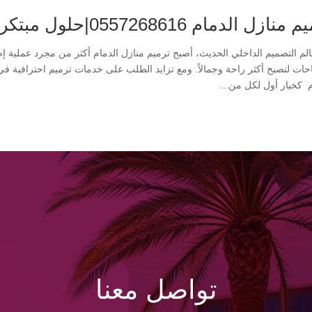
زل الدمام 0557268616|حلول مبتكرة تعيد الحياة لمساحاتك
لم التصميم الداخلي الحديث، أصبح ترميم منازل الدمام أكثر من مجرد عملية إص
حات لتصبح أكثر راحة وجمالاً. ومع تزايد الطلب على خدمات ترميم احترافية في
م كخيار أول لكل من...
تواصل معنا