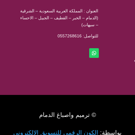
العنوان : المملكة العربية السعودية – الشرقية
(الدمام – الخبر – القطيف – الجبيل – الاحساء
– سيهات)
للتواصل: ⁦
0557268616
© ترميم واصباغ الدمام
بواسطة:
الكون الرقمي للتسويق الإلكتروني