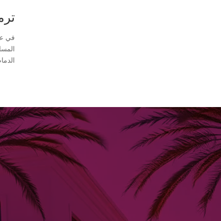
ترميم منا
في عا
المسا
الدما