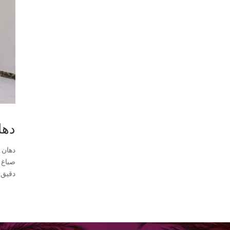
دها
دقيق،