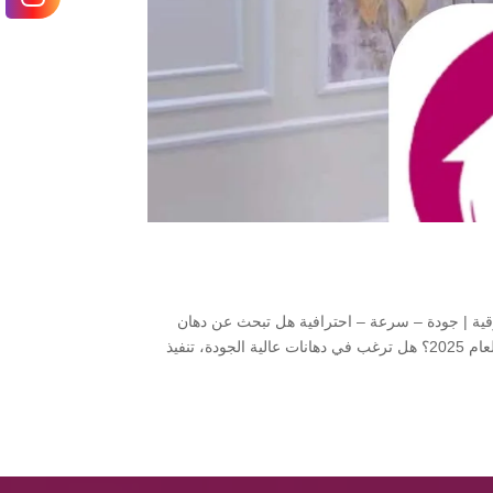
أصباغ الشرقية | جودة – سرعة – احترافية هل تبحث عن دهان
صباغ القطيف محترف يقدم لك أفضل خدمات الدهان والتشطيب الداخلي والخارجي لعام 2025؟ هل ترغب في دهانات عالية الجودة، تنفيذ