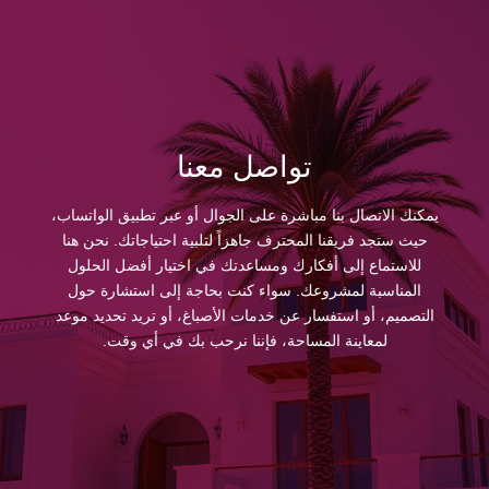
تواصل معنا
يمكنك الاتصال بنا مباشرة على الجوال أو عبر تطبيق الواتساب،
حيث ستجد فريقنا المحترف جاهزاً لتلبية احتياجاتك. نحن هنا
للاستماع إلى أفكارك ومساعدتك في اختيار أفضل الحلول
المناسبة لمشروعك. سواء كنت بحاجة إلى استشارة حول
التصميم، أو استفسار عن خدمات الأصباغ، أو تريد تحديد موعد
لمعاينة المساحة، فإننا نرحب بك في أي وقت.