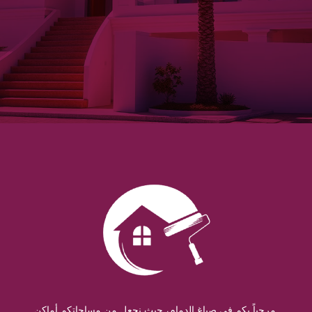
مرحباً بكم في صباغ الدمام، حيث نجعل من مساحاتكم أماكن