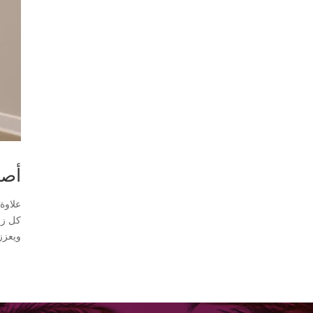
أصب
علاوة
كل زا
ويعزز