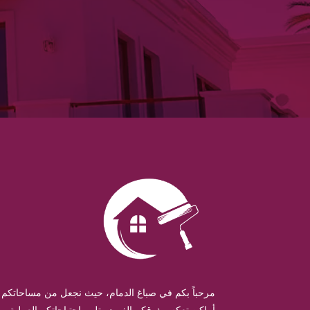
مرحباً بكم في صباغ الدمام، حيث نجعل من مساحاتكم
أماكن تعكس ذوقكم الفريد وتلبي احتياجاتكم العملية